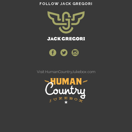
FOLLOW JACK GREGORI
Visit
HumanCountryJukebox.com