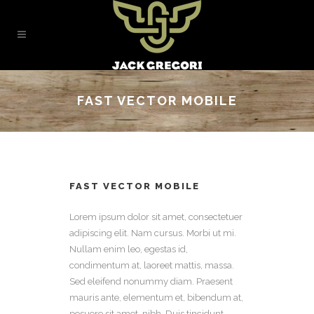
FAST VECTOR MOBILE
FAST VECTOR MOBILE
Lorem ipsum dolor sit amet, consectetuer
adipiscing elit. Nam cursus. Morbi ut mi.
Nullam enim leo, egestas id,
condimentum at, laoreet mattis, massa.
Sed eleifend nonummy diam. Praesent
mauris ante, elementum et, bibendum at,
posuere sit amet, nibh. Duis tincidunt