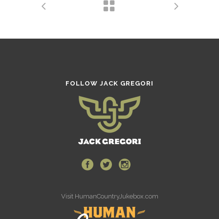
FOLLOW JACK GREGORI
Visit
HumanCountryJukebox.com